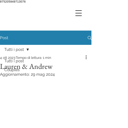
975205949713076
Post
Tutti i post
4 ott 2023
Tempo di lettura: 1 min
Tutti i post
Lauren & Andrew
Couples
Aggiornamento:
29 mag 2024