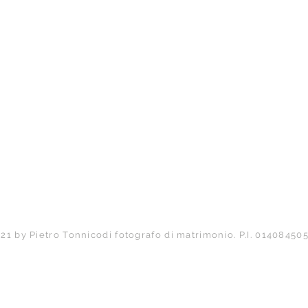
Back to Top
21 by Pietro Tonnicodi fotografo di matrimonio. P.I. 01408450