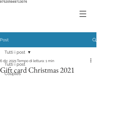
975205949713076
Post
Tutti i post
6 dic 2021
Tempo di lettura: 1 min
Tutti i post
Gift card Christmas 2021
Couples