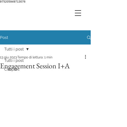
975205949713076
Post
Tutti i post
13 giu 2023
Tempo di lettura: 1 min
Tutti i post
Engagement Session I+A
Couples