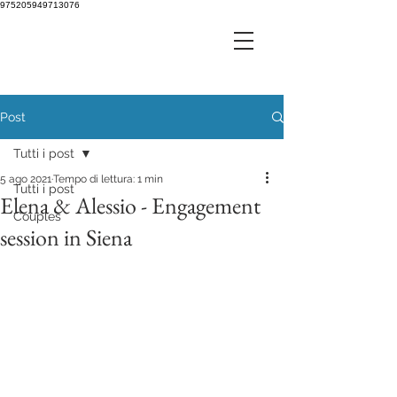
975205949713076
Post
Tutti i post
5 ago 2021
Tempo di lettura: 1 min
Tutti i post
Elena & Alessio - Engagement
Couples
session in Siena